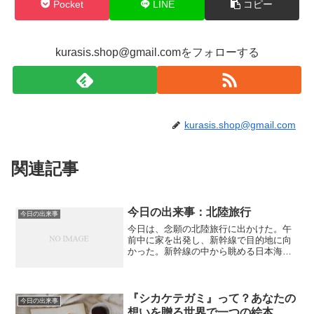
Pocket
LINE
コピー
kurasis.shop@gmail.comをフォローする
kurasis.shop@gmail.com
関連記事
今日の出来事：北陸旅行
今日の出来事
今日は、念願の北陸旅行に出かけた。午
前中に家を出発し、新幹線で目的地に向
かった。新幹線の中から眺める日本海の
景色は、とても雄大で美しかった。目的
地に到着したのは午後遅く。まずは、宿
にチェックインして荷物を置いた。その
後、地元の食材を使ったラ...
『シカケテガミ』って？あなたの
今日の出来事
想いを贈る世界で一つの絵本