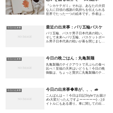
『シカケテガミ』それは、あなたの大切
な人に日頃の感謝の気持ちを伝えられる
世界でたった一つの絵本です。作者はあ
なた。登場人物はあなたとあなたの大切
な家族。ストーリーは世界でたった一
つ。贈られた人の心がジーンと動かされ
最近の出来事：パリ五輪バスケ
今日の出来事
る、そんな絵本です。この記...
パリ五輪、バスケ男子日本代表の戦い、
そして未来へパリ五輪、バスケットボー
ル男子日本代表の戦いが幕を閉じまし
た。結果は、グループリーグ3連敗で決勝
トーナメント進出を逃すという厳しいも
のとなりました。しかし、世界と堂々と
渡り合った彼らの姿は、私...
今日の晩ごはん：丸亀製麺
今日の出来事
丸亀製麺のテイクアウトで天ぷらの食べ
比べ！至福の天丼はいどうも！今日の晩
御飯は、ちょっと贅沢に丸亀製麺のテイ
クアウトで決まり！ということで、揚げ
たての天ぷらを持ち帰って、とっておき
の天丼にしてみました。今回は、その様
子と、外はサクッと中はジ...
今日の出来事◆車が、、、🚙
今日の出来事
こんばんは～！今日は日記Styleでお届け
✍大変だったんですよーーーーー(-.-;)タ
イトルにもある通り。車に関しての出来
事。私の愛車は２年前に乗り換えたSUV
🚙（カッコいいヤツ🌟）購入時に12年落