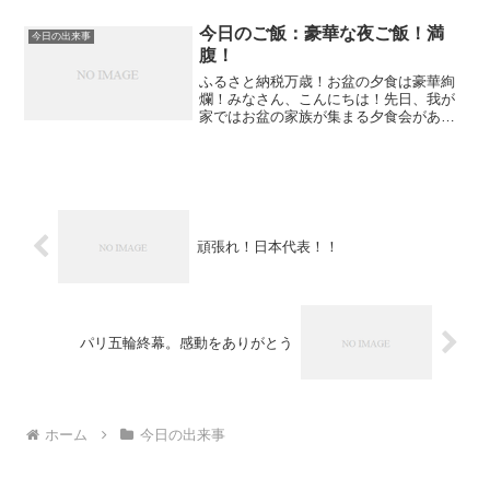
ち10万キロ！ちょっと冒険でした。なん
だか...
今日のご飯：豪華な夜ご飯！満
今日の出来事
腹！
ふるさと納税万歳！お盆の夕食は豪華絢
爛！みなさん、こんにちは！先日、我が
家ではお盆の家族が集まる夕食会があり
ました。毎年恒例のこの夕食会、今年は
ふるさと納税でゲットした豪華食材がテ
ーブルを彩り、いつも以上に賑やかな食
卓となりました。\ふるさ...
頑張れ！日本代表！！
パリ五輪終幕。感動をありがとう
ホーム
今日の出来事