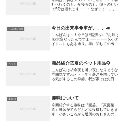
社へ行くのも、夜寝るのも、彼らのせい
で5分は遅れます・・・なぜって、、、可
愛すぎるから(*'▽')それでは、紹介すたー
と！！！1匹目✨チワワのシロくん！！！
3歳の男の子。やんちゃ坊主だけどしっか
り者。今で...
今日の出来事◆車が、、、🚙
今日の出来事
こんばんは～！今日は日記Styleでお届け
✍大変だったんですよーーーーー(-.-;)タ
イトルにもある通り。車に関しての出来
事。私の愛車は２年前に乗り換えたSUV
🚙（カッコいいヤツ🌟）購入時に12年落
ち10万キロ！ちょっと冒険でした。なん
だか...
商品紹介③夏のペット用品🌻
ペット
こんばんは🌙今夜も暑い夜になりそうな
雰囲気ですね・・・年々暑さを増してい
る気がするこの季節、我が家では先日あ
るものを購入してきました(^^♪『ペット
用冷却プレート』⛄ワンちゃんの快適温
度は20～25℃・・・外の気温は38℃ Σ(･
ω･ﾉ)ﾉ...
趣味について
未分類
今回紹介する趣味は『園芸』『家庭菜
園』練習がてらどんどん投稿していきま
す！小さいころから近所のおじさんの畑
に入りびたり・・・野菜が収穫できれば
おすそ分けをくれた・・・そのご近所さ