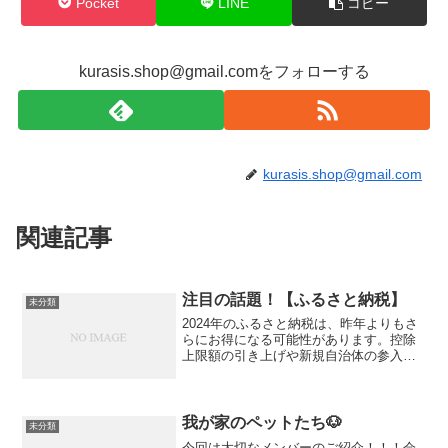
Pocket
LINE
コピー
kurasis.shop@gmail.comをフォローする
kurasis.shop@gmail.com
関連記事
注目の話題！【ふるさと納税】
未分類
2024年のふるさと納税は、昨年よりもさ
らにお得になる可能性があります。控除
上限額の引き上げや新規自治体の参入な
ど、制度改正や最新動向をしっかり把握
して、賢くふるさと納税を楽しみましょ
う！1. 2024年 ふるさと納税の目玉ポイン
ト1.1 ...
我が家のペットたち🐶
未分類
今回は大切なメンバーのご紹介！！！会