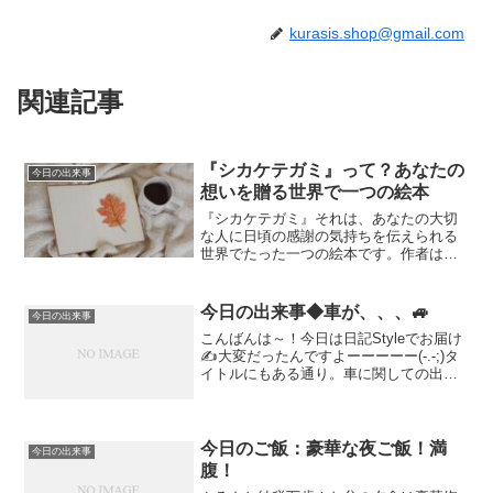
kurasis.shop@gmail.com
関連記事
『シカケテガミ』って？あなたの
今日の出来事
想いを贈る世界で一つの絵本
『シカケテガミ』それは、あなたの大切
な人に日頃の感謝の気持ちを伝えられる
世界でたった一つの絵本です。作者はあ
なた。登場人物はあなたとあなたの大切
な家族。ストーリーは世界でたった一
つ。贈られた人の心がジーンと動かされ
今日の出来事◆車が、、、🚙
今日の出来事
る、そんな絵本です。この記...
こんばんは～！今日は日記Styleでお届け
✍大変だったんですよーーーーー(-.-;)タ
イトルにもある通り。車に関しての出来
事。私の愛車は２年前に乗り換えたSUV
🚙（カッコいいヤツ🌟）購入時に12年落
ち10万キロ！ちょっと冒険でした。なん
だか...
今日のご飯：豪華な夜ご飯！満
今日の出来事
腹！