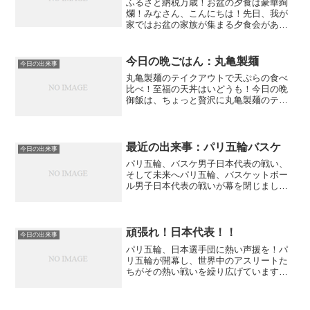
ふるさと納税万歳！お盆の夕食は豪華絢
爛！みなさん、こんにちは！先日、我が
家ではお盆の家族が集まる夕食会があり
ました。毎年恒例のこの夕食会、今年は
ふるさと納税でゲットした豪華食材がテ
ーブルを彩り、いつも以上に賑やかな食
今日の晩ごはん：丸亀製麺
今日の出来事
卓となりました。\ふるさ...
丸亀製麺のテイクアウトで天ぷらの食べ
比べ！至福の天丼はいどうも！今日の晩
御飯は、ちょっと贅沢に丸亀製麺のテイ
クアウトで決まり！ということで、揚げ
たての天ぷらを持ち帰って、とっておき
の天丼にしてみました。今回は、その様
子と、外はサクッと中はジ...
最近の出来事：パリ五輪バスケ
今日の出来事
パリ五輪、バスケ男子日本代表の戦い、
そして未来へパリ五輪、バスケットボー
ル男子日本代表の戦いが幕を閉じまし
た。結果は、グループリーグ3連敗で決勝
トーナメント進出を逃すという厳しいも
のとなりました。しかし、世界と堂々と
渡り合った彼らの姿は、私...
頑張れ！日本代表！！
今日の出来事
パリ五輪、日本選手団に熱い声援を！パ
リ五輪が開幕し、世界中のアスリートた
ちがその熱い戦いを繰り広げています。
私たち日本国民にとっても、この大会は
特別なものです。日本の代表選手たち
が、日々の努力の成果を出し、世界の舞